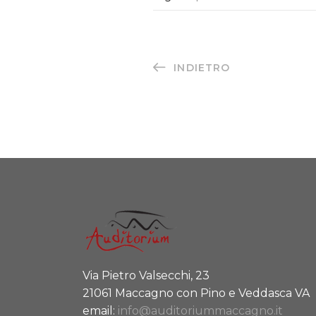
INDIETRO
Via Pietro Valsecchi, 23
21061 Maccagno con Pino e Veddasca VA
email:
info@auditoriummaccagno.it