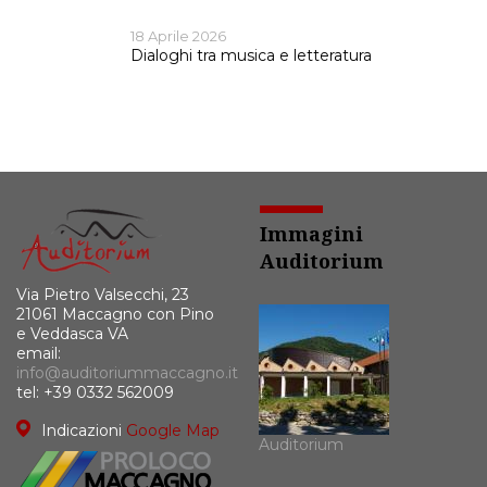
18 Aprile 2026
Dialoghi tra musica e letteratura
Immagini
Auditorium
Via Pietro Valsecchi, 23
21061 Maccagno con Pino
e Veddasca VA
email:
info@auditoriummaccagno.it
tel: +39 0332 562009
Indicazioni
Google Map
Auditorium