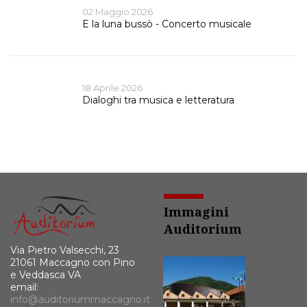
02 Maggio 2026
E la luna bussò - Concerto musicale
18 Aprile 2026
Dialoghi tra musica e letteratura
Immagini
Auditorium
Via Pietro Valsecchi, 23
21061 Maccagno con Pino
e Veddasca VA
email:
info@auditoriummaccagno.it