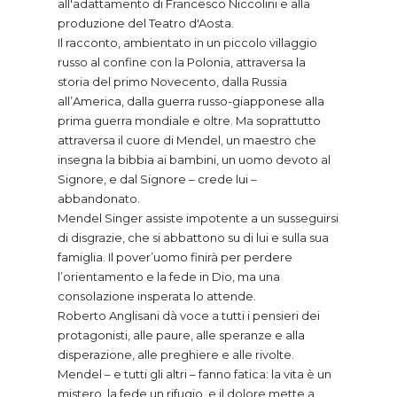
all'adattamento di Francesco Niccolini e alla
produzione del Teatro d'Aosta.
Il racconto, ambientato in un piccolo villaggio
russo al confine con la Polonia, attraversa la
storia del primo Novecento, dalla Russia
all’America, dalla guerra russo-giapponese alla
prima guerra mondiale e oltre. Ma soprattutto
attraversa il cuore di Mendel, un maestro che
insegna la bibbia ai bambini, un uomo devoto al
Signore, e dal Signore – crede lui –
abbandonato.
Mendel Singer assiste impotente a un susseguirsi
di disgrazie, che si abbattono su di lui e sulla sua
famiglia. Il pover’uomo finirà per perdere
l’orientamento e la fede in Dio, ma una
consolazione insperata lo attende.
Roberto Anglisani dà voce a tutti i pensieri dei
protagonisti, alle paure, alle speranze e alla
disperazione, alle preghiere e alle rivolte.
Mendel – e tutti gli altri – fanno fatica: la vita è un
mistero, la fede un rifugio, e il dolore mette a