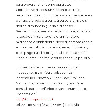
dura prova anche l’uomo più giusto.
Giobbe diventa così un racconto teatrale
tragicomico proprio come la vita, dove si ride e si
piange, si prega e si balla, si parte, si arriva e si
ritorna, si muore in guerra e si rinasce.
Senza giudizio, senza spiegazioni: ma, attraverso
lo sguardo mite e sereno di un narratore
misterioso e onnisciente, ricco di compassione e
accompagnati da un sorriso, lieve, dolcissimo,
che spinge tutti i protagonisti di questa storia,
lunga quanto una vita, e forse anche un po’ di più.
L' iniziativa si terrà presso l' Auditorium di
Maccagno, in via Pietro Valsecchi 23.
Ingresso 10 €, ridotto 7 € per i soci Pro Loco
Maccagno, giovani fino a 20 anni, over 65 e
corsisti Teatro Periferico e Karakorum Teatro.
Prenotazioni:
info@teatroperiferico.it
tel. 334 118 5848 / 347 015 4861 (anche via