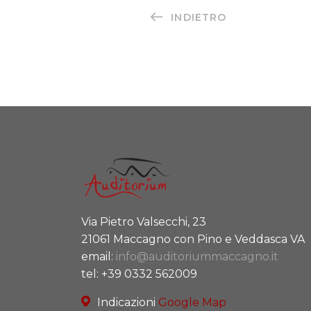
INDIETRO
Via Pietro Valsecchi, 23
21061 Maccagno con Pino e Veddasca VA
email:
info@auditoriummaccagno.it
tel: +39 0332 562009
Indicazioni
Google Map