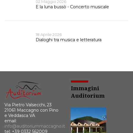
02 Maggio 2026
E la luna bussò - Concerto musicale
18 Aprile 2026
Dialoghi tra musica e letteratura
Immagini
Auditorium
Via Pietro Valsecchi, 23
21061 Maccagno con Pino
e Veddasca VA
email:
info@auditoriummaccagno.it
tel: +39 0332 562009