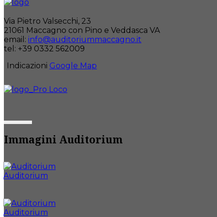
Via Pietro Valsecchi, 23
21061 Maccagno con Pino e Veddasca VA
email:
info@auditoriummaccagno.it
tel: +39 0332 562009
Indicazioni
Google Map
Immagini Auditorium
Auditorium
Auditorium