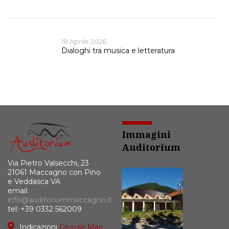
18 Aprile 2026
Dialoghi tra musica e letteratura
Immagini
Auditorium
Via Pietro Valsecchi, 23
21061 Maccagno con Pino
e Veddasca VA
email:
info@auditoriummaccagno.it
tel: +39 0332 562009
Indicazioni
Google Map