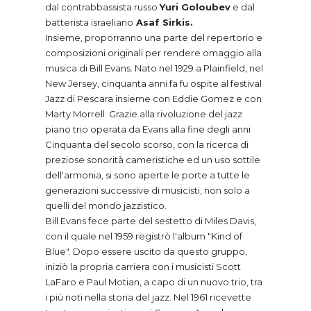
dal contrabbassista russo
Yuri Goloubev
e dal
batterista israeliano
Asaf Sirkis.
Insieme, proporranno una parte del repertorio e
composizioni originali per rendere omaggio alla
musica di Bill Evans. Nato nel 1929 a Plainfield, nel
New Jersey, cinquanta anni fa fu ospite al festival
Jazz di Pescara insieme con Eddie Gomez e con
Marty Morrell. Grazie alla rivoluzione del jazz
piano trio operata da Evans alla fine degli anni
Cinquanta del secolo scorso, con la ricerca di
preziose sonorità cameristiche ed un uso sottile
dell'armonia, si sono aperte le porte a tutte le
generazioni successive di musicisti, non solo a
quelli del mondo jazzistico.
Bill Evans fece parte del sestetto di Miles Davis,
con il quale nel 1959 registrò l'album "Kind of
Blue". Dopo essere uscito da questo gruppo,
iniziò la propria carriera con i musicisti Scott
LaFaro e Paul Motian, a capo di un nuovo trio, tra
i più noti nella storia del jazz. Nel 1961 ricevette