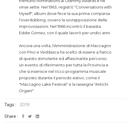
trentuno nominations ai Grammy Awards e ne
vinse sette. Nel 1963, registrò "Conversations with
Myself", album dove fece la sua prima comparsa
l'overdubbing, ovvero la sovrapposizione delle
improvvisazioni. Nel 1966 incontrò il bassista
Eddie Gomez, con il quale lavorò per undici anni.
Ancora una volta, l'Amministrazione di Maccagno
con Pino e Veddasca ha scelto di essere a fianco
di questo stimolante ed affascinante percorso,
un evento di riferimento per tutta la Provincia e
che si inserisce nel ricco programma musicale
proposto durante il periodo estivo, come il
"Maccagno Lake Festival" e la rassegna "Antichi
Organi".
Tags :
2019
Share :